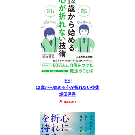
[PR]
12歳から始める心が折れない技術
堀田秀吾
Amazon