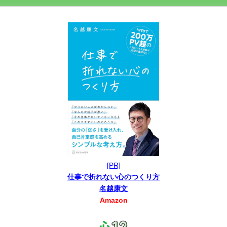
[PR]
仕事で折れない心のつくり方
名越康文
Amazon